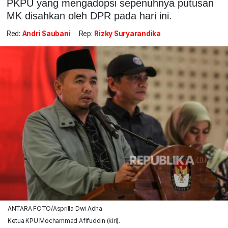
PKPU yang mengadopsi sepenuhnya putusan
MK disahkan oleh DPR pada hari ini.
Red:
Andri Saubani
Rep:
Rizky Suryarandika
ANTARA FOTO/Asprilla Dwi Adha
Ketua KPU Mochammad Afifuddin (kiri).