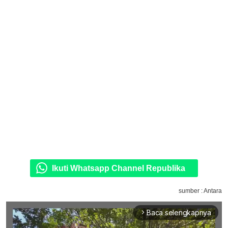
Ikuti Whatsapp Channel Republika
sumber : Antara
Baca selengkapnya
arrow_forward_ios