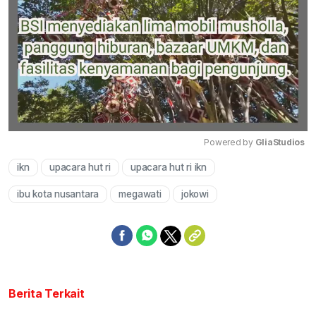
Powered by 
GliaStudios
ikn
upacara hut ri
upacara hut ri ikn
Mute
ibu kota nusantara
megawati
jokowi
Berita Terkait