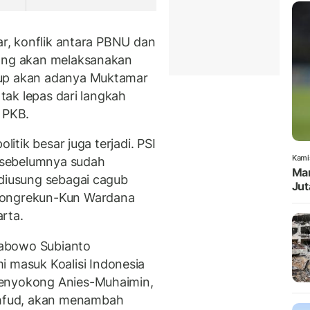
ar, konflik antara PBNU dan
yang akan melaksanakan
yup akan adanya Muktamar
 tak lepas dari langkah
 PKB.
litik besar juga terjadi. PSI
Kami
 sebelumnya sudah
Mar
 diusung sebagai cagub
Jut
Pongrekun-Kun Wardana
rta.
Prabowo Subianto
masuk Koalisi Indonesia
menyokong Anies-Muhaimin,
hfud, akan menambah