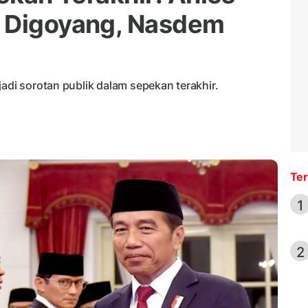
B Digoyang, Nasdem
jadi sorotan publik dalam sepekan terakhir.
Ter
1
2