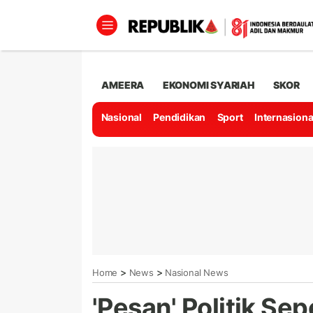
AMEERA
EKONOMI SYARIAH
SKOR
Nasional
Pendidikan
Sport
Internasiona
>
>
Home
News
Nasional News
'Pesan' Politik Se