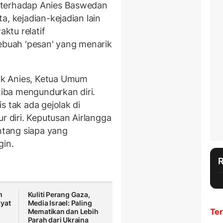
 terhadap Anies Baswedan
a, kejadian-kejadian lain
ktu relatif
sebuah 'pesan' yang menarik
k Anies, Ketua Umum
tiba mengundurkan diri.
s tak ada gejolak di
r diri. Keputusan Airlangga
entang siapa yang
gin.
m
Kuliti Perang Gaza,
yat
Media Israel: Paling
Ter
Mematikan dan Lebih
Parah dari Ukraina