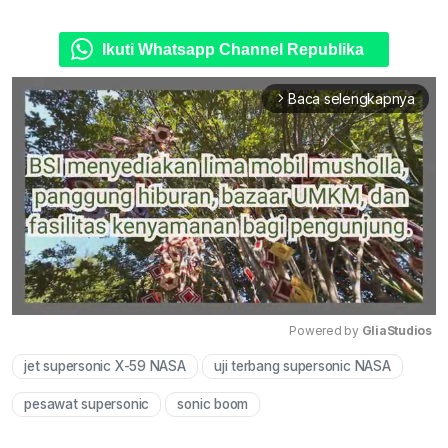
Ikuti Whatsapp Channel Republika
Baca selengkapnya
arrow_forward_ios
Powered by 
GliaStudios
jet supersonic X-59 NASA
uji terbang supersonic NASA
Mute
pesawat supersonic
sonic boom