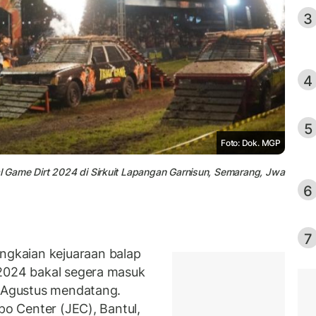
3
4
5
Foto: Dok. MGP
al Game Dirt 2024 di Sirkuit Lapangan Garnisun, Semarang, Jwa
6
7
gkaian kejuaraan balap
2024 bakal segera masuk
4 Agustus mendatang.
po Center (JEC), Bantul,