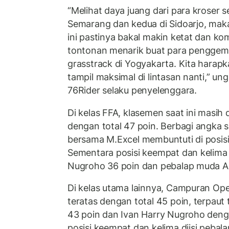
“Melihat daya juang dari para kroser s
Semarang dan kedua di Sidoarjo, maka
ini pastinya bakal makin ketat dan kom
tontonan menarik buat para penggem
grasstrack di Yogyakarta. Kita harap
tampil maksimal di lintasan nanti,” u
76Rider selaku penyelenggara.
Di kelas FFA, klasemen saat ini masih 
dengan total 47 poin. Berbagi angka 
bersama M.Excel membuntuti di posisi
Sementara posisi keempat dan kelima 
Nugroho 36 poin dan pebalap muda An
Di kelas utama lainnya, Campuran Ope
teratas dengan total 45 poin, terpaut
43 poin dan Ivan Harry Nugroho deng
posisi keempat dan kelima diisi peba