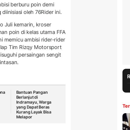
bisi berburu poin demi
iinisiasi oleh 76Rider ini.
o Juli kemarin, kroser
an poin di kelas utama FFA
i memicu ambisi rider-rider
lap Tim Rizqy Motorsport
disuguhi persaingan sengit
intasan.
ena
Bantuan Pangan
Berlanjut di
Indramayu, Warga
Ter
yang Dapat Beras
Kurang Layak Bisa
Melapor