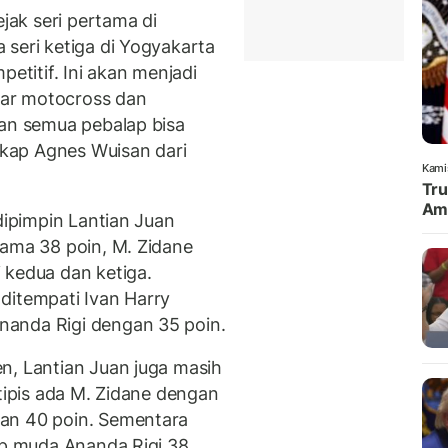
ejak seri pertama di
 seri ketiga di Yogyakarta
petitif. Ini akan menjadi
ar motocross dan
kan semua pebalap bisa
ngkap Agnes Wuisan dari
Kami
Tru
Amu
dipimpin Lantian Juan
sama 38 poin, M. Zidane
 kedua dan ketiga.
ditempati Ivan Harry
anda Rigi dengan 35 poin.
n, Lantian Juan juga masih
 tipis ada M. Zidane dengan
an 40 poin. Sementara
lap muda Ananda Rigi 38