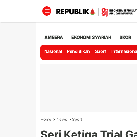
AMEERA
EKONOMI SYARIAH
SKOR
Nasional
Pendidikan
Sport
Internasiona
>
>
Home
News
Sport
Seri Ketiga Trial 