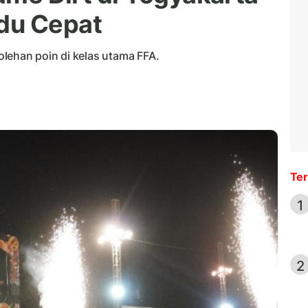
du Cepat
lehan poin di kelas utama FFA.
Ter
1
2