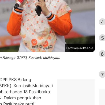
4
5
Foto: Republika.co.id
6
Keluarga (BPKK), Kurniasih Mufidayati.
7
 DPP PKS Bidang
PKK), Kurniasih Mufidayati
b terhadap 18 Paskibraka
N. Dalam pengukuhan
n Paskibraka putri