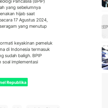
ologi Pancasila (BPIP)
mah yang sebelumnya
enakan hijab saat
pacara 17 Agustus 2024,
n seragam yang menutup
hormati keyakinan pemeluk
a di Indonesia termasuk
g sudah baligh. BPIP
m soal implementasi
nel Republika