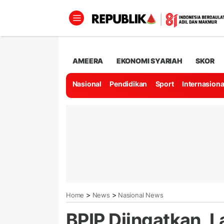
AMEERA
EKONOMI SYARIAH
SKOR
Nasional
Pendidikan
Sport
Internasiona
>
>
Home
News
Nasional News
BPIP Diingatkan, L