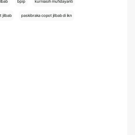
ilbab
bpip
kurniasih mufidayanti
 jilbab
paskibraka copot jilbab di ikn