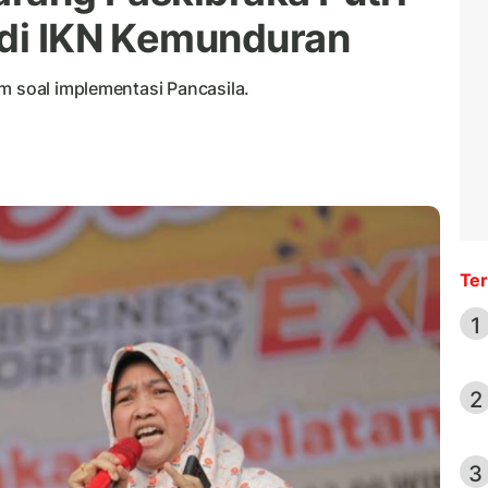
 di IKN Kemunduran
m soal implementasi Pancasila.
Ter
1
2
3