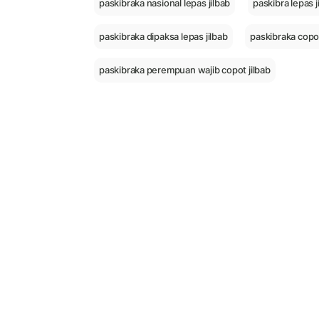
paskibraka nasional lepas jilbab
paskibra lepas j
paskibraka dipaksa lepas jilbab
paskibraka copot
paskibraka perempuan wajib copot jilbab