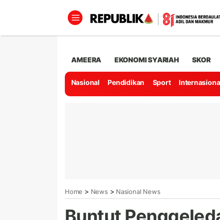
AMEERA
EKONOMI SYARIAH
SKOR
Nasional
Pendidikan
Sport
Internasiona
>
>
Home
News
Nasional News
Buntut Penggeleda