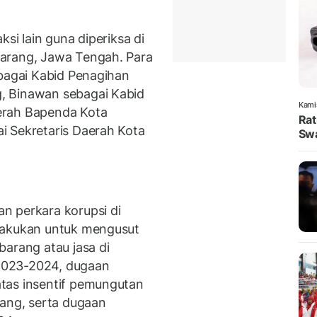
si lain guna diperiksa di
arang, Jawa Tengah. Para
ebagai Kabid Penagihan
, Binawan sebagai Kabid
Kami
erah Bapenda Kota
Rat
i Sekretaris Daerah Kota
Swa
n perkara korupsi di
lakukan untuk mengusut
barang atau jasa di
2023-2024, dugaan
tas insentif pemungutan
rang, serta dugaan