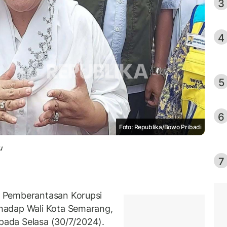
3
4
5
6
Foto: Republika/Bowo Pribadi
u
7
 Pemberantasan Korupsi
hadap Wali Kota Semarang,
 pada Selasa (30/7/2024).