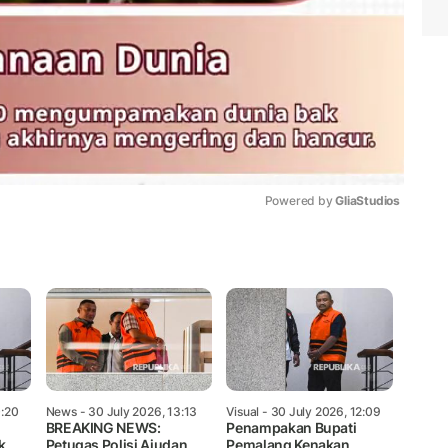
Powered by 
GliaStudios
Mute
0:20
News
- 30 July 2026, 13:13
Visual
- 30 July 2026, 12:09
BREAKING NEWS:
Penampakan Bupati
k
Petugas Polisi Ajudan
Pemalang Kenakan