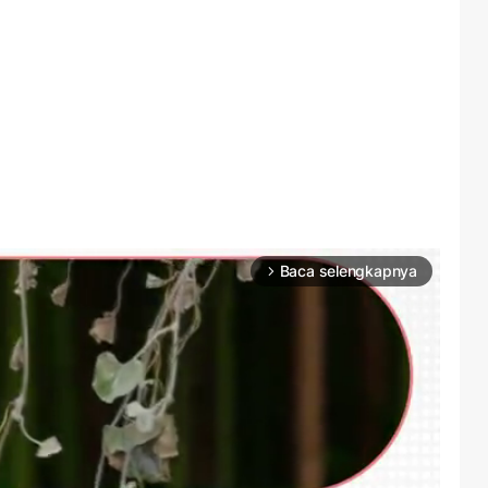
Baca selengkapnya
arrow_forward_ios