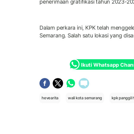
penerimaan gratifikasi tahun 2023-20
Dalam perkara ini, KPK telah menggel
Semarang. Salah satu lokasi yang disa
Ikuti Whatsapp Chan
hevearita
wali kota semarang
kpk panggil 