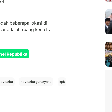
24.
edah beberapa lokasi di
sar adalah ruang kerja Ita.
nel Republika
hevearita
hevearita gunaryanti
kpk