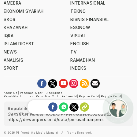
AMEERA
INTERNASIONAL
EKONOMI SYARIAH
TEKNO
SKOR
BISNIS FINANSIAL
KHAZANAH
ESGNOW
IQRA
VISUAL
ISLAM DIGEST
ENGLISH
NEWS
TV
ANALISIS
RAMADHAN
SPORT
INDEKS
About Us
|
Pedoman Siber
|
Disclaimer
Republika.id
|
Ihram.republika.co.id
|
Retizen.id
|
Rejabar.co.id
|
Rejogja.co.id
|
Republika telah diverifikasi oleh Dewan Pers
Sertifikat Nomor 1058/DP-Verifikasi/K/XII/2022
https://dewanpers.or.id/data/perusahaanpers
Ask me!
© 2026 PT Republika Media Mandiri - All Rights Reserved.