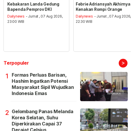
Kebakaran Landa Gedung
Febrie Adriansyah Akhirnya
Bapenda Pemprov DKI
Kenakan Rompi Orange
Dailynews
- Jumat , 07 Aug 2026,
Dailynews
- Jumat , 07 Aug 2026
23:00 WIB
22:30 WIB
>
Terpopuler
Formas Perluas Barisan,
1
Hashim Ingatkan Potensi
Masyarakat Sipil Wujudkan
Indonesia Emas
Gelombang Panas Melanda
2
Korea Selatan, Suhu
Diperkirakan Capai 37
Derajat Celsius