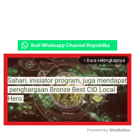
Ikuti Whatsapp Channel Republika
Baca selengkapnya
arrow_forward_ios
Powered by 
GliaStudios