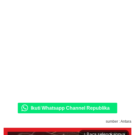
Ikuti Whatsapp Channel Republika
sumber : Antara
Baca selengkapnya
arrow_forward_ios