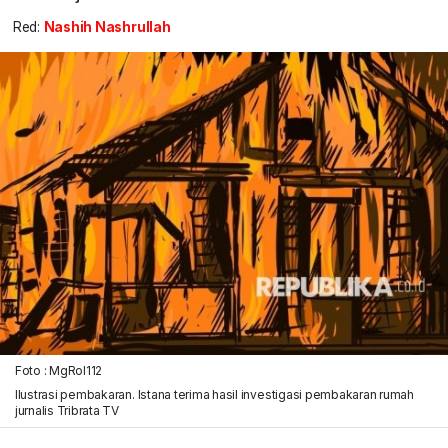
Red:
Nashih Nashrullah
Foto : MgRol112
Ilustrasi pembakaran. Istana terima hasil investigasi pembakaran rumah
jurnalis Tribrata TV