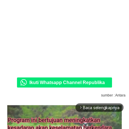
Ikuti Whatsapp Channel Republika
sumber : Antara
Baca selengkapnya
arrow_forward_ios