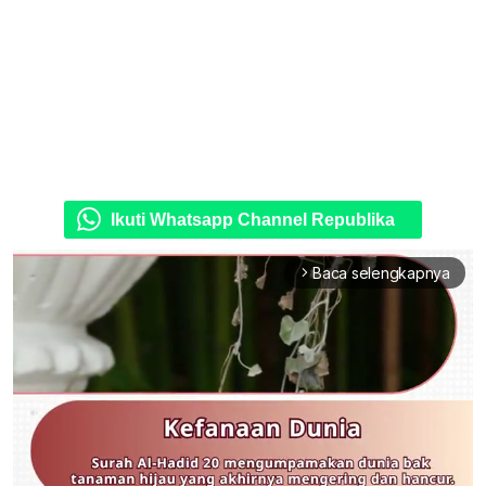
Ikuti Whatsapp Channel Republika
Baca selengkapnya
arrow_forward_ios