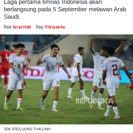
Laga pertama timnas Indonesia akan
berlangsung pada 5 September melawan Arab
Saudi.
Red:
Israr Itah
Rep:
Fitriyanto
EPA-EFE/LUONG THAI LINH