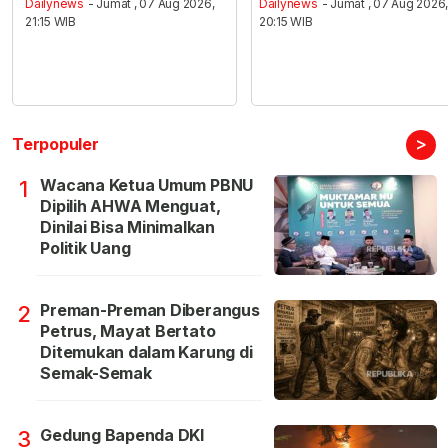
Dailynews
- Jumat , 07 Aug 2026,
Dailynews
- Jumat , 07 Aug 2026
21:15 WIB
20:15 WIB
>
Terpopuler
Wacana Ketua Umum PBNU
1
Dipilih AHWA Menguat,
Dinilai Bisa Minimalkan
Politik Uang
Preman-Preman Diberangus
2
Petrus, Mayat Bertato
Ditemukan dalam Karung di
Semak-Semak
Gedung Bapenda DKI
3