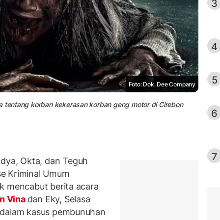
3
4
5
Foto: Dok. Dee Company
ta tentang korban kekerasan korban geng motor di Cirebon
6
7
ya, Okta, dan Teguh
se Kriminal Umum
k mencabut berita acara
n Vina
dan Eky, Selasa
i dalam kasus pembunuhan