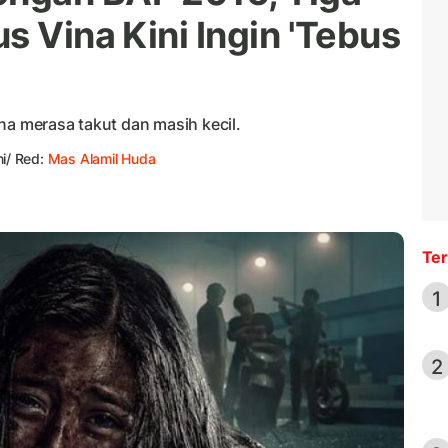
s Vina Kini Ingin 'Tebus
na merasa takut dan masih kecil.
i/ Red:
Mas Alamil Huda
Ter
1
2