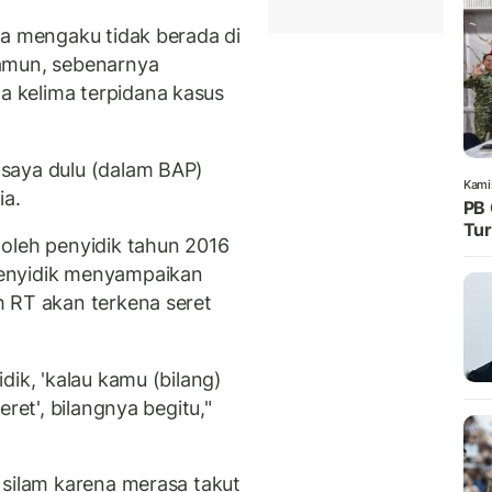
ia mengaku tidak berada di
amun, sebenarnya
 kelima terpidana kasus
saya dulu (dalam BAP)
Kami
ia.
PB 
Tur
oleh penyidik tahun 2016
enyidik menyampaikan
 RT akan terkena seret
dik, 'kalau kamu (bilang)
ret', bilangnya begitu,"
 silam karena merasa takut