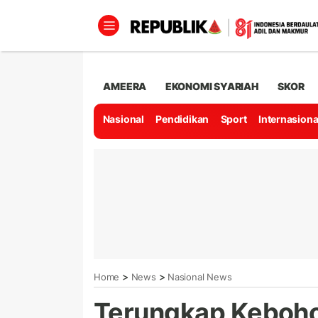
AMEERA
EKONOMI SYARIAH
SKOR
Nasional
Pendidikan
Sport
Internasiona
>
>
Home
News
Nasional News
Terungkap Keboho