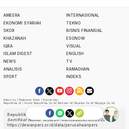
AMEERA
INTERNASIONAL
EKONOMI SYARIAH
TEKNO
SKOR
BISNIS FINANSIAL
KHAZANAH
ESGNOW
IQRA
VISUAL
ISLAM DIGEST
ENGLISH
NEWS
TV
ANALISIS
RAMADHAN
SPORT
INDEKS
About Us
|
Pedoman Siber
|
Disclaimer
Republika.id
|
Ihram.republika.co.id
|
Retizen.id
|
Rejabar.co.id
|
Rejogja.co.id
|
Republika telah diverifikasi oleh Dewan Pers
Sertifikat Nomor 1058/DP-Verifikasi/K/XII/2022
https://dewanpers.or.id/data/perusahaanpers
Ask me!