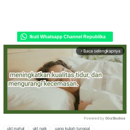
Ikuti Whatsapp Channel Republika
Baca selengkapnya
arrow_forward_ios
Powered by 
GliaStudios
ukt mahal
ukt naik
uang kuliah tunggal