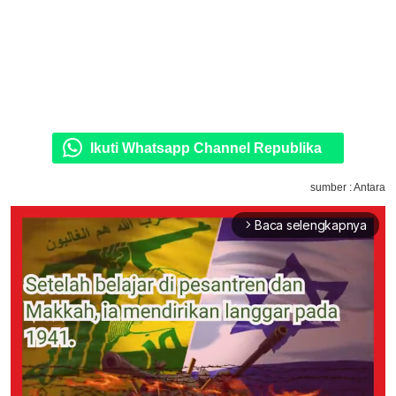
Ikuti Whatsapp Channel Republika
sumber : Antara
Baca selengkapnya
arrow_forward_ios