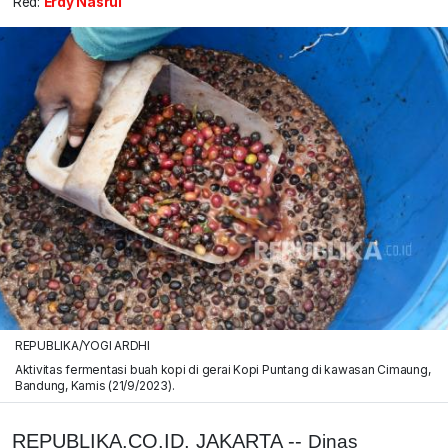
Red:
Erdy Nasrul
REPUBLIKA/YOGI ARDHI
Aktivitas fermentasi buah kopi di gerai Kopi Puntang di kawasan Cimaung,
Bandung, Kamis (21/9/2023).
REPUBLIKA.CO.ID, JAKARTA --
Dinas