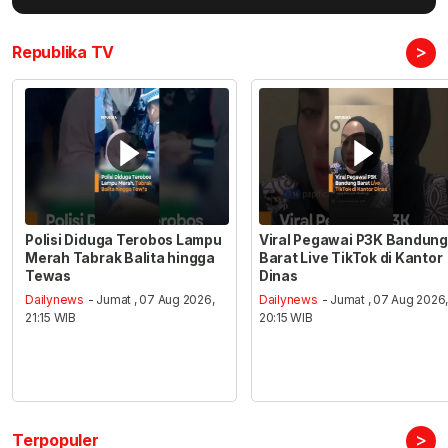
>
Republika TV
Polisi Diduga Terobos Lampu
Viral Pegawai P3K Bandung
Merah Tabrak Balita hingga
Barat Live TikTok di Kantor
Tewas
Dinas
Dailynews
- Jumat , 07 Aug 2026,
Dailynews
- Jumat , 07 Aug 2026
21:15 WIB
20:15 WIB
>
Terpopuler