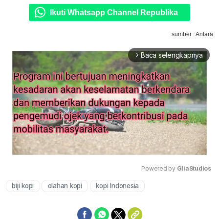
Ikuti Whatsapp Channel Republika
sumber : Antara
Baca selengkapnya
arrow_forward_ios
Powered by 
GliaStudios
biji kopi
olahan kopi
kopi Indonesia
Mute