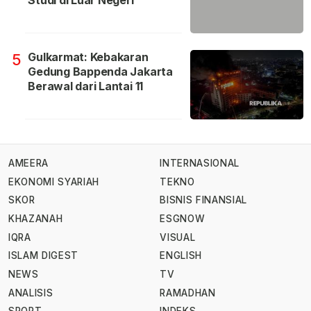
Studi di Luar Negeri
Gulkarmat: Kebakaran
5
Gedung Bappenda Jakarta
Berawal dari Lantai 11
AMEERA
INTERNASIONAL
EKONOMI SYARIAH
TEKNO
SKOR
BISNIS FINANSIAL
KHAZANAH
ESGNOW
IQRA
VISUAL
ISLAM DIGEST
ENGLISH
NEWS
TV
ANALISIS
RAMADHAN