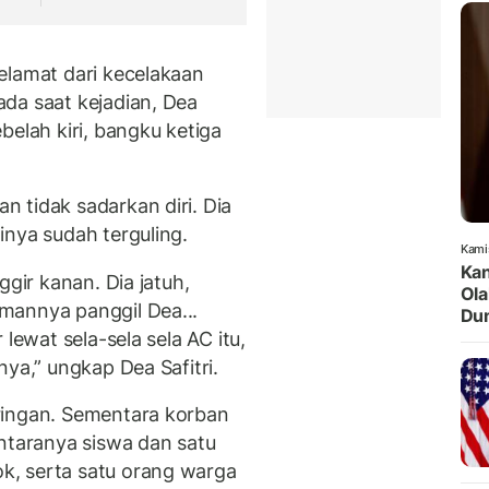
elamat dari kecelakaan
da saat kejadian, Dea
belah kiri, bangku ketiga
 tidak sadarkan diri. Dia
inya sudah terguling.
Kami
Kan
ggir kanan. Dia jatuh,
Ola
mannya panggil Dea...
Dun
lewat sela-sela sela AC itu,
nya,” ungkap Dea Safitri.
ringan. Sementara korban
antaranya siswa dan satu
, serta satu orang warga