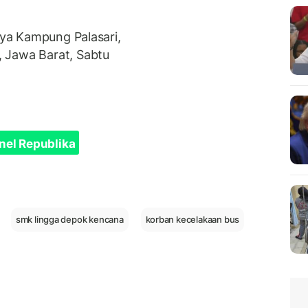
Raya Kampung Palasari,
 Jawa Barat, Sabtu
nel Republika
smk lingga depok kencana
korban kecelakaan bus