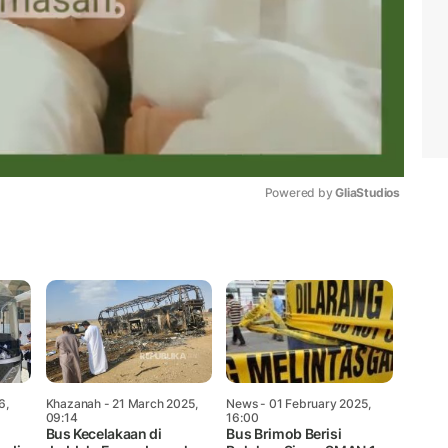
Powered by 
GliaStudios
Mute
6,
Khazanah
- 21 March 2025,
News
- 01 February 2025,
09:14
16:00
Bus Kecelakaan di
Bus Brimob Berisi