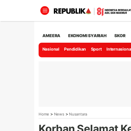
AMEERA
EKONOMI SYARIAH
SKOR
Nasional
Pendidikan
Sport
Internasiona
>
>
Home
News
Nusantara
Korban Selamat Ke