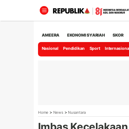
AMEERA
EKONOMI SYARIAH
SKOR
Nasional
Pendidikan
Sport
Internasiona
>
>
Home
News
Nusantara
Imbas Kecelakaan 