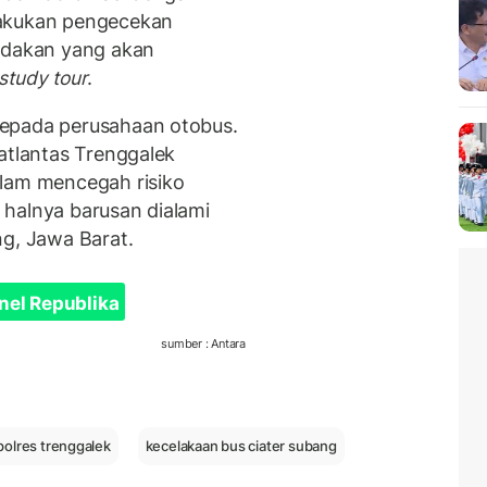
lakukan pengecekan
rodakan yang akan
study tour
.
kepada perusahaan otobus.
atlantas Trenggalek
alam mencegah risiko
halnya barusan dialami
ng, Jawa Barat.
nel Republika
sumber : Antara
polres trenggalek
kecelakaan bus ciater subang