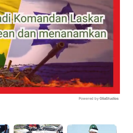
Powered by 
GliaStudios
Mute