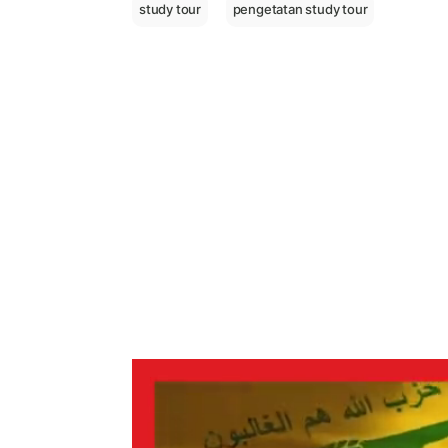
study tour
pengetatan study tour