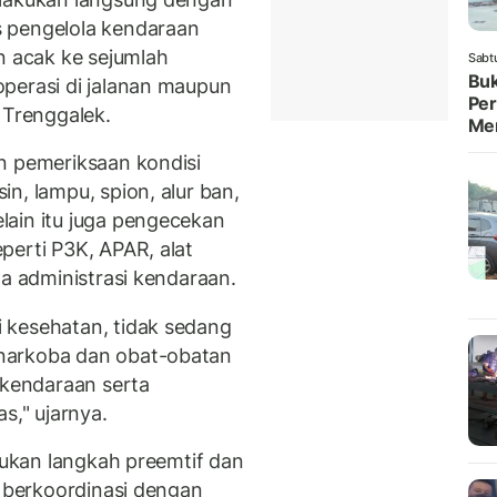
 pengelola kendaraan
n acak ke sejumlah
Sabt
Buk
perasi di jalanan maupun
Per
 Trenggalek.
Me
n pemeriksaan kondisi
n, lampu, spion, alur ban,
lain itu juga pengecekan
perti P3K, APAR, alat
a administrasi kendaraan.
 kesehatan, tidak sedang
narkoba dan obat-obatan
 kendaraan serta
s," ujarnya.
akukan langkah preemtif dan
h berkoordinasi dengan