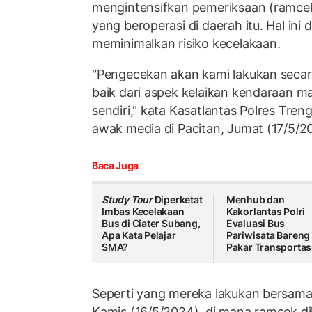
mengintensifkan pemeriksaan (ramcek
yang beroperasi di daerah itu. Hal ini 
meminimalkan risiko kecelakaan.
"Pengecekan akan kami lakukan secar
baik dari aspek kelaikan kendaraan ma
sendiri," kata Kasatlantas Polres Tre
awak media di Pacitan, Jumat (17/5/2
Baca Juga
Study Tour
Diperketat
Menhub dan
Imbas Kecelakaan
Kakorlantas Polri
Bus di Ciater Subang,
Evaluasi Bus
Apa Kata Pelajar
Pariwisata Bareng
SMA?
Pakar Transportas
Seperti yang mereka lakukan bersama 
Kamis (16/5/2024), di mana ramcek d