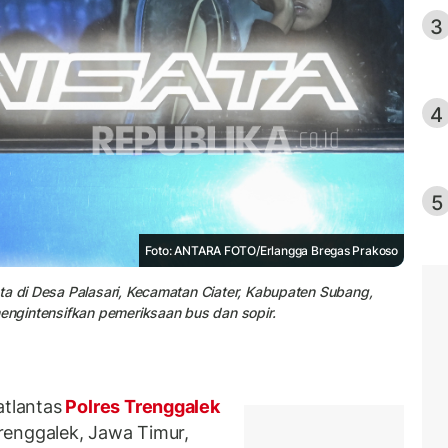
3
4
5
Foto: ANTARA FOTO/Erlangga Bregas Prakoso
ta di Desa Palasari, Kecamatan Ciater, Kabupaten Subang,
mengintensifkan pemeriksaan bus dan sopir.
tlantas
Polres Trenggalek
renggalek, Jawa Timur,