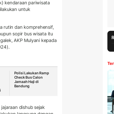
) kendaraan pariwisata
dilakukan untuk
a rutin dan komprehensif,
upun sopir bus wisata itu
nggalek, AKP Mulyani kepada
024).
Ter
Polisi Lakukan Ramp
Check Bus Calon
Jamaah Haji di
Bandung
i
jajaraan dishub sejak
ilakukan langsung dengan