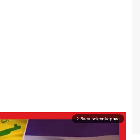
Baca selengkapnya
arrow_forward_ios