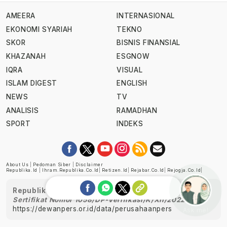
AMEERA
INTERNASIONAL
EKONOMI SYARIAH
TEKNO
SKOR
BISNIS FINANSIAL
KHAZANAH
ESGNOW
IQRA
VISUAL
ISLAM DIGEST
ENGLISH
NEWS
TV
ANALISIS
RAMADHAN
SPORT
INDEKS
About Us
|
Pedoman Siber
|
Disclaimer
Republika.id
|
Ihram.republika.co.id
|
Retizen.id
|
Rejabar.co.id
|
Rejogja.co.id
|
Republika telah diverifikasi oleh Dewan Pers
Sertifikat Nomor 1058/DP-Verifikasi/K/XII/2022
https://dewanpers.or.id/data/perusahaanpers
Ask me!