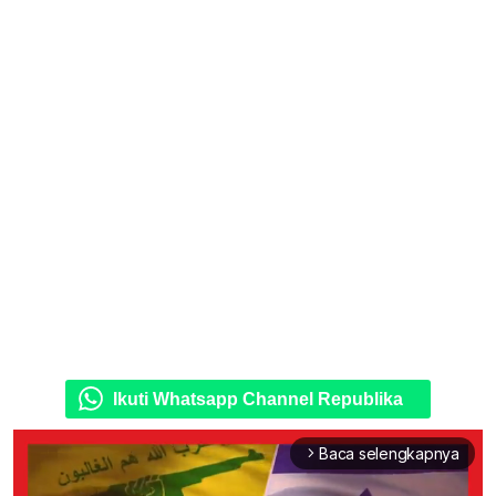
Ikuti Whatsapp Channel Republika
Baca selengkapnya
arrow_forward_ios