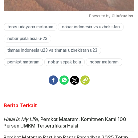
Powered by 
GliaStudios
teras udayana mataram
nobar indonesia vs uzbekistan
Mute
nobar piala asia u-23
timnas indonesia u23 vs timnas uzbekistan u23
pemkot mataram
nobar sepak bola
nobar mataram
Berita Terkait
Halal is My Life
, Pemkot Mataram: Komitmen Kami 100
Persen UMKM Tersertifikasi Halal
Pemkot Mataram Pastikan Pasar Ramadhan 2025 Tetap