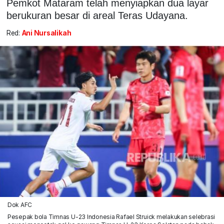
Pemkot Mataram telah menyiapkan dua layar
berukuran besar di areal Teras Udayana.
Red:
Ani Nursalikah
Dok AFC
Pesepak bola Timnas U-23 Indonesia Rafael Struick melakukan selebrasi