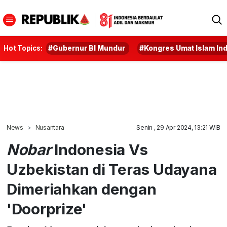
Hot Topics:
#Gubernur BI Mundur
#Kongres Umat Islam In
News
Nusantara
Senin , 29 Apr 2024, 13:21 WIB
Nobar
Indonesia Vs
Uzbekistan di Teras Udayana
Dimeriahkan dengan
'Doorprize'