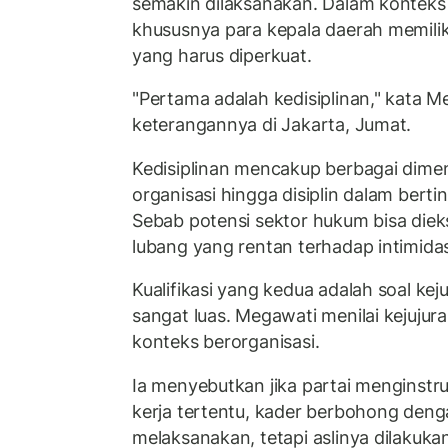
semakin dilaksanakan. Dalam konteks i
khususnya para kepala daerah memiliki
yang harus diperkuat.
"Pertama adalah kedisiplinan," kata 
keterangannya di Jakarta, Jumat.
Kedisiplinan mencakup berbagai dimensi
organisasi hingga disiplin dalam bert
Sebab potensi sektor hukum bisa diek
lubang yang rentan terhadap intimidas
Kualifikasi yang kedua adalah soal ke
sangat luas. Megawati menilai kejujur
konteks berorganisasi.
Ia menyebutkan jika partai menginst
kerja tertentu, kader berbohong de
melaksanakan, tetapi aslinya dilakuka