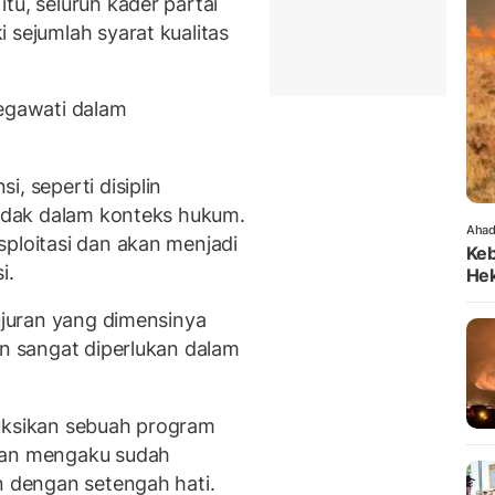
tu, seluruh kader partai
 sejumlah syarat kualitas
Megawati dalam
, seperti disiplin
indak dalam konteks hukum.
Ahad
sploitasi dan akan menjadi
Keb
i.
Hek
jujuran yang dimensinya
an sangat diperlukan dalam
ruksikan sebuah program
ngan mengaku sudah
n dengan setengah hati.