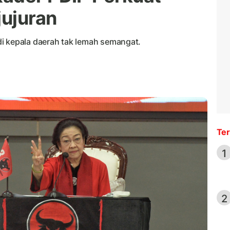
jujuran
i kepala daerah tak lemah semangat.
Ter
1
2