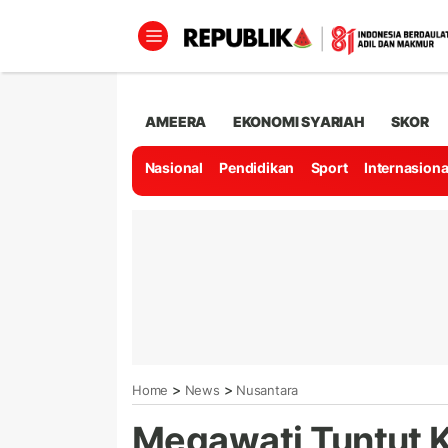
AMEERA
EKONOMI SYARIAH
SKOR
Nasional
Pendidikan
Sport
Internasiona
>
>
Home
News
Nusantara
Megawati Tuntut K