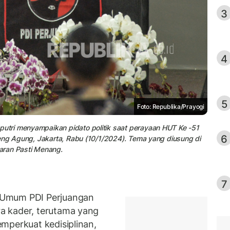
3
4
5
Foto: Republika/Prayogi
tri menyampaikan pidato politik saat perayaan HUT Ke -51
6
teng Agung, Jakarta, Rabu (10/1/2024). Tema yang diusung di
aran Pasti Menang.
7
 Umum PDI Perjuangan
a kader, terutama yang
mperkuat kedisiplinan,