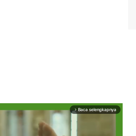
Baca selengkapnya
arrow_forward_ios