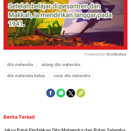
Powered by 
GliaStudios
dito mahendra
sidang dito mahendra
Mute
dito mahendra bebas
vonis dito mahendra
Berita Terkait
Jaksa Batal Pindahkan Dito Mahendra dari Rutan Salemba