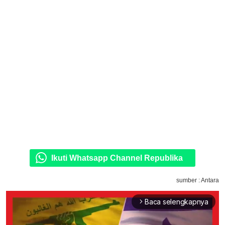
Ikuti Whatsapp Channel Republika
sumber : Antara
Baca selengkapnya
arrow_forward_ios