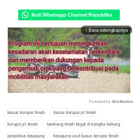
Ikuti Whatsapp Channel Republika
Baca selengkapnya
arrow_forward_ios
Powered by 
GliaStudios
kasus korupsi timah
kasus korupsi pt timah
Mute
korupsi pt timah
tambang timah ilegal di bangka beliung
jampidsus kejagung
kejagung usut kasus korupsi timah