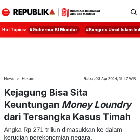
Hot Topics:
#Gubernur BI Mundur
#Kongres Umat Islam In
News
Hukum
Rabu , 03 Apr 2024, 15:47 WIB
Kejagung Bisa Sita
Keuntungan
Money Loundry
dari Tersangka Kasus Timah
Angka Rp 271 triliun dimasukkan ke dalam
kerugian perekonomian negara.