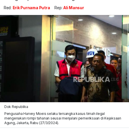
Red:
Erik Purnama Putra
Rep:
Ali Mansur
Dok Republika
Pengusaha Harvey Moeis selaku tersangka kasus timah ilegal
mengenakan rompi tahanan seusai menjalani pemeriksaan di Kejaksaan
Agung, Jakarta, Rabu (27/3/2024).