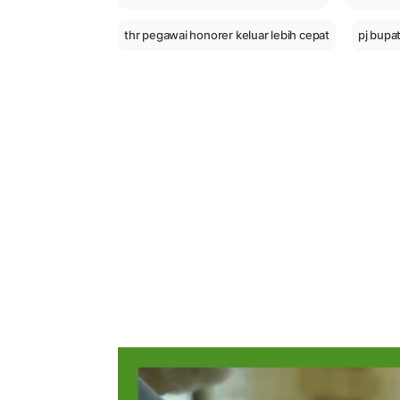
thr pegawai honorer keluar lebih cepat
pj bupa