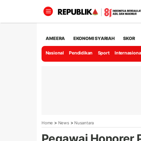
AMEERA
EKONOMI SYARIAH
SKOR
Nasional
Pendidikan
Sport
Internasiona
>
>
Home
News
Nusantara
Pegawai Honorer 