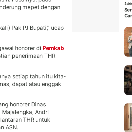
Sabt
enderung mepet dengan
Ser
Car
ali) Pak PJ Bupati," ucap
awai honorer di
Pemkab
tian penerimaan THR
nya setiap tahun itu kita-
emas, dapat atau enggak
ang honorer Dinas
 Majalengka, Andri
lantaran THR untuk
an ASN.