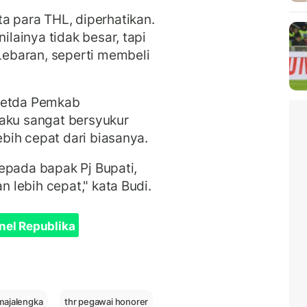
ita para THL, diperhatikan.
ainya tidak besar, tapi
ebaran, seperti membeli
 Setda Pemkab
gaku sangat bersyukur
bih cepat dari biasanya.
epada bapak Pj Bupati,
lebih cepat," kata Budi.
nel Republika
majalengka
thr pegawai honorer