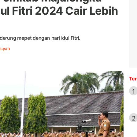
l Fitri 2024 Cair Lebih
erung mepet dengan hari Idul Fitri.
msyah
Ter
1
2