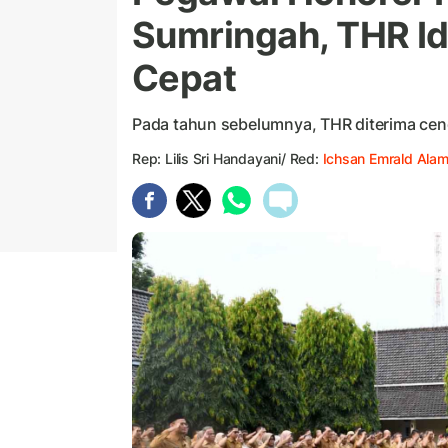
Sumringah, THR Idu
Cepat
Pada tahun sebelumnya, THR diterima cend
Rep: Lilis Sri Handayani/ Red:
Ichsan Emrald Ala