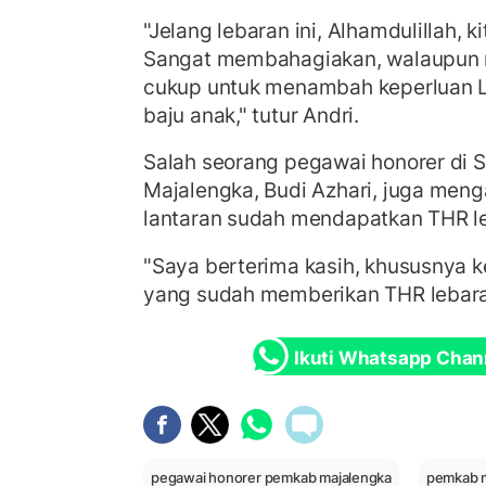
"Jelang lebaran ini, Alhamdulillah, k
Sangat membahagiakan, walaupun nil
cukup untuk menambah keperluan L
baju anak," tutur Andri.
Salah seorang pegawai honorer di
Majalengka, Budi Azhari, juga men
lantaran sudah mendapatkan THR le
"Saya berterima kasih, khususnya k
yang sudah memberikan THR lebaran 
Ikuti Whatsapp Chan
pegawai honorer pemkab majalengka
pemkab 