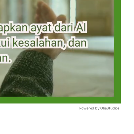
Powered by 
GliaStudios
Mute