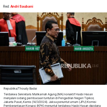
Red:
Andri Saubani
Republika/Thoudy Badai
Terdakwa Sekretaris Mahkamah Agung (MA) nonaktif Hasbi Hasan
menjalani sidang pembacaan tuntutan di Pengadilan Negeri Tipikor,
Jakarta Pusat, Kamis (14/3/2024). Jaksa penuntut umum (JPU) Komisi
Pemberantasan Korupsi (KPK) menuntut terdakwa Hasbi Hasan dipidana