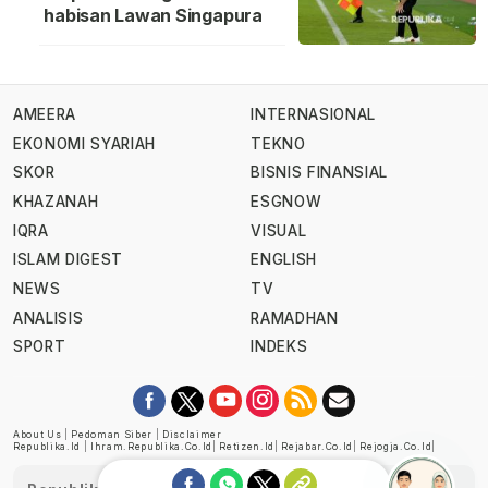
habisan Lawan Singapura
AMEERA
INTERNASIONAL
EKONOMI SYARIAH
TEKNO
SKOR
BISNIS FINANSIAL
KHAZANAH
ESGNOW
IQRA
VISUAL
ISLAM DIGEST
ENGLISH
NEWS
TV
ANALISIS
RAMADHAN
SPORT
INDEKS
About Us
|
Pedoman Siber
|
Disclaimer
Republika.id
|
Ihram.republika.co.id
|
Retizen.id
|
Rejabar.co.id
|
Rejogja.co.id
|