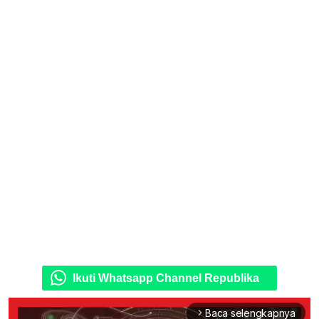
Ikuti Whatsapp Channel Republika
Baca selengkapnya
arrow_forward_ios