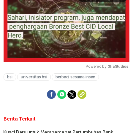
Powered by 
GliaStudios
bsi
universitas bsi
berbagi sesama insan
Mute
Berita Terkait
Kunci Baru untuk Mempercepat Pertumbuhan Bank