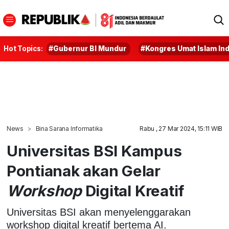
Hot Topics:
#Gubernur BI Mundur
#Kongres Umat Islam In
News
Bina Sarana Informatika
Rabu , 27 Mar 2024, 15:11 WIB
Universitas BSI Kampus
Pontianak akan Gelar
Workshop
Digital Kreatif
Universitas BSI akan menyelenggarakan
workshop digital kreatif bertema AI.