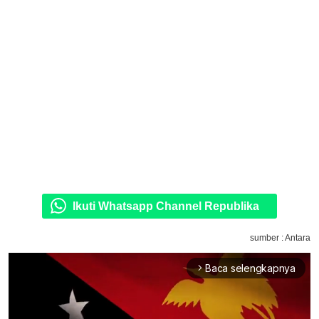
Ikuti Whatsapp Channel Republika
sumber : Antara
Baca selengkapnya
arrow_forward_ios