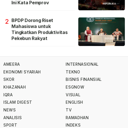
Ini Kata Pemprov
BPDP Dorong Riset
2
Mahasiswa untuk
Tingkatkan Produktivitas
Pekebun Rakyat
AMEERA
INTERNASIONAL
EKONOMI SYARIAH
TEKNO
SKOR
BISNIS FINANSIAL
KHAZANAH
ESGNOW
IQRA
VISUAL
ISLAM DIGEST
ENGLISH
NEWS
TV
ANALISIS
RAMADHAN
SPORT
INDEKS