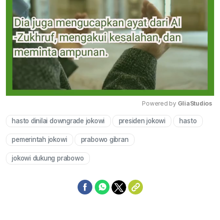
Powered by 
GliaStudios
hasto dinilai downgrade jokowi
presiden jokowi
hasto
Mute
pemerintah jokowi
prabowo gibran
jokowi dukung prabowo