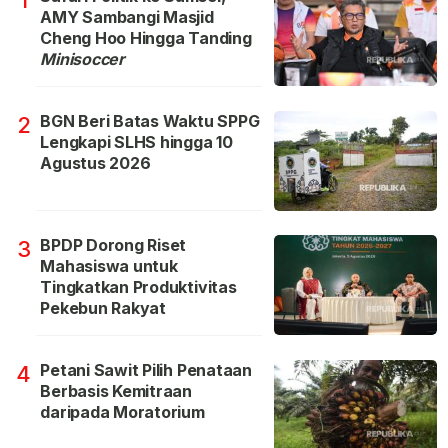
1
AMY Sambangi Masjid
Cheng Hoo Hingga Tanding
Minisoccer
BGN Beri Batas Waktu SPPG
2
Lengkapi SLHS hingga 10
Agustus 2026
BPDP Dorong Riset
3
Mahasiswa untuk
Tingkatkan Produktivitas
Pekebun Rakyat
Petani Sawit Pilih Penataan
4
Berbasis Kemitraan
daripada Moratorium