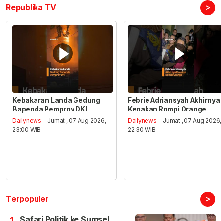
>
Republika TV
Kebakaran Landa Gedung
Febrie Adriansyah Akhirnya
Bapenda Pemprov DKI
Kenakan Rompi Orange
Dailynews
- Jumat , 07 Aug 2026,
Dailynews
- Jumat , 07 Aug 2026
23:00 WIB
22:30 WIB
>
Terpopuler
Safari Politik ke Sumsel,