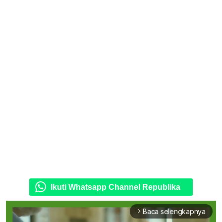
Ikuti Whatsapp Channel Republika
Baca selengkapnya
arrow_forward_ios