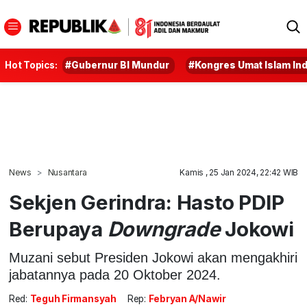
Hot Topics:
#Gubernur BI Mundur
#Kongres Umat Islam In
News
Nusantara
Kamis , 25 Jan 2024, 22:42 WIB
Sekjen Gerindra: Hasto PDIP
Berupaya
Downgrade
Jokowi
Muzani sebut Presiden Jokowi akan mengakhiri
jabatannya pada 20 Oktober 2024.
Red:
Teguh Firmansyah
Rep:
Febryan A/Nawir