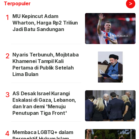
>
Terpopuler
MU Kepincut Adam
1
Wharton, Harga Rp2 Triliun
Jadi Batu Sandungan
Nyaris Terbunuh, Mojbtaba
2
Khamenei Tampil Kali
Pertama di Publik Setelah
Lima Bulan
AS Desak Israel Kurangi
3
Eskalasi di Gaza, Lebanon,
dan Iran demi 'Menuju
Penutupan Tiga Front'
Membaca LGBTQ+ dalam
4
Perspektif Hukum Islam