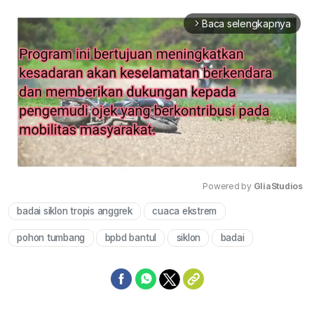
Baca selengkapnya
arrow_forward_ios
Powered by 
GliaStudios
badai siklon tropis anggrek
cuaca ekstrem
Mute
pohon tumbang
bpbd bantul
siklon
badai