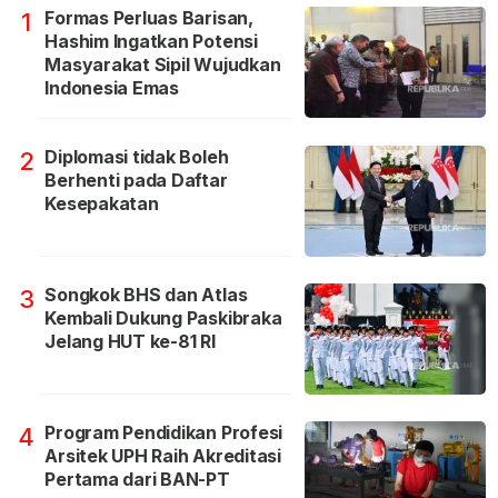
Formas Perluas Barisan,
1
Hashim Ingatkan Potensi
Masyarakat Sipil Wujudkan
Indonesia Emas
Diplomasi tidak Boleh
2
Berhenti pada Daftar
Kesepakatan
Songkok BHS dan Atlas
3
Kembali Dukung Paskibraka
Jelang HUT ke-81 RI
Program Pendidikan Profesi
4
Arsitek UPH Raih Akreditasi
Pertama dari BAN-PT