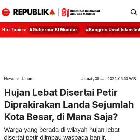
Hot Topics:
#Gubernur BI Mundur
#Kongres Umat Islam In
News
Umum
Jumat , 05 Jan 2024, 05:53 WIB
Hujan Lebat Disertai Petir
Diprakirakan Landa Sejumlah
Kota Besar, di Mana Saja?
Warga yang berada di wilayah hujan lebat
disertai petir diimbau waspada banjir.