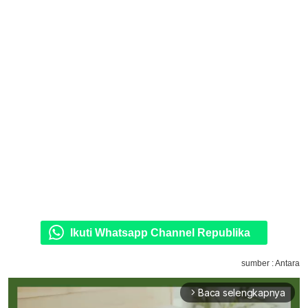
Ikuti Whatsapp Channel Republika
sumber : Antara
Baca selengkapnya
arrow_forward_ios