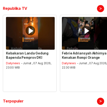
>
Republika TV
Kebakaran Landa Gedung
Febrie Adriansyah Akhirnya
Bapenda Pemprov DKI
Kenakan Rompi Orange
Dailynews
- Jumat , 07 Aug 2026,
Dailynews
- Jumat , 07 Aug 2026
23:00 WIB
22:30 WIB
>
Terpopuler