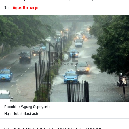
Red:
Agus Raharjo
Republika/Agung Supriyanto
Hujan lebat (ilustrasi).