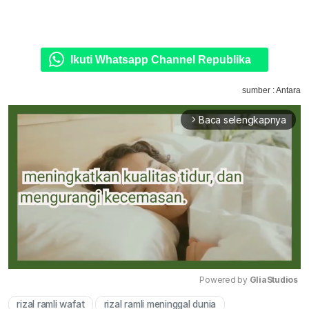
Ikuti Whatsapp Channel Republika
sumber : Antara
Baca selengkapnya
arrow_forward_ios
Powered by 
GliaStudios
rizal ramli wafat
rizal ramli meninggal dunia