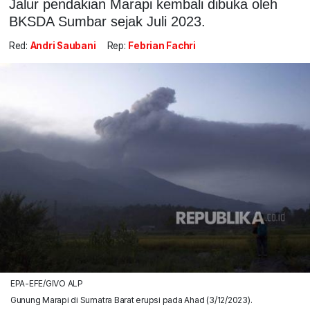
Jalur pendakian Marapi kembali dibuka oleh
BKSDA Sumbar sejak Juli 2023.
Red:
Andri Saubani
Rep:
Febrian Fachri
EPA-EFE/GIVO ALP
Gunung Marapi di Sumatra Barat erupsi pada Ahad (3/12/2023).