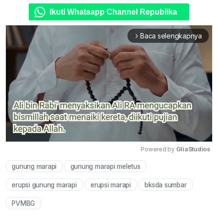
Ikuti Whatsapp Channel Republika
Baca selengkapnya
arrow_forward_ios
Powered by 
GliaStudios
gunung marapi
gunung marapi meletus
Mute
erupsi gunung marapi
erupsi marapi
bksda sumbar
PVMBG