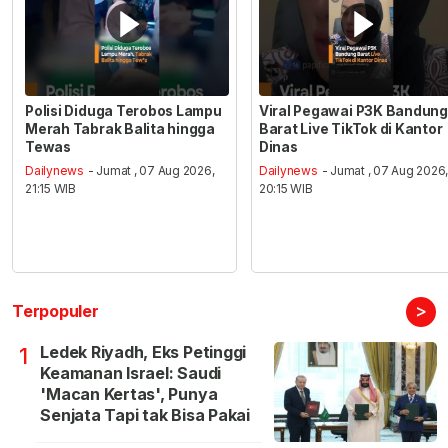
Polisi Diduga Terobos Lampu
Viral Pegawai P3K Bandung
Merah Tabrak Balita hingga
Barat Live TikTok di Kantor
Tewas
Dinas
Dailynews
- Jumat , 07 Aug 2026,
Dailynews
- Jumat , 07 Aug 2026
21:15 WIB
20:15 WIB
>
Terpopuler
Ledek Riyadh, Eks Petinggi
1
Keamanan Israel: Saudi
'Macan Kertas', Punya
Senjata Tapi tak Bisa Pakai