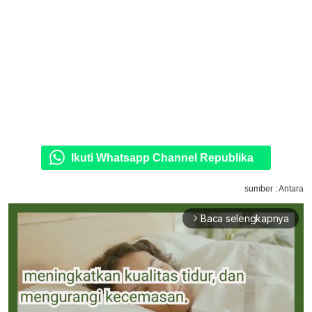
Ikuti Whatsapp Channel Republika
sumber : Antara
Baca selengkapnya
arrow_forward_ios