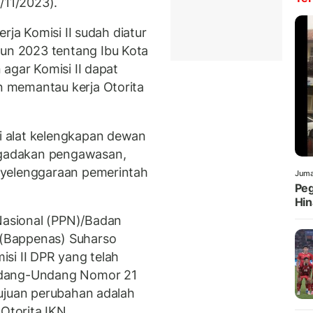
/11/2023).
erja Komisi II sudah diatur
n 2023 tentang Ibu Kota
agar Komisi II dapat
 memantau kerja Otorita
 alat kelengkapan dewan
gadakan pengawasan,
nyelenggaraan pemerintah
Juma
Peg
Hin
asional (PPN)/Badan
(Bappenas) Suharso
si II DPR yang telah
ndang-Undang Nomor 21
ujuan perubahan adalah
torita IKN.