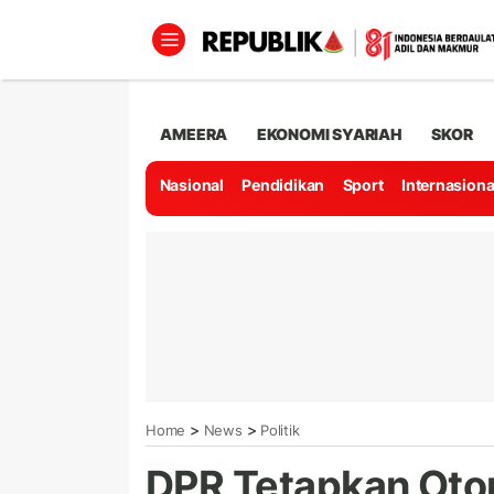
AMEERA
EKONOMI SYARIAH
SKOR
Nasional
Pendidikan
Sport
Internasiona
>
>
Home
News
Politik
DPR Tetapkan Otori