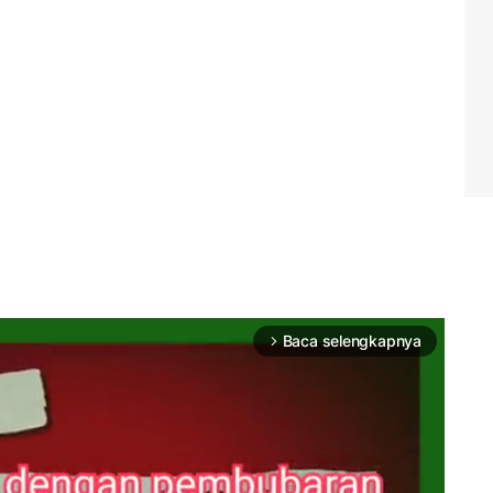
Baca selengkapnya
arrow_forward_ios