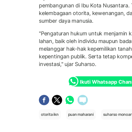
pembangunan di Ibu Kota Nusantara.
kelembagaan otorita, kewenangan, d
sumber daya manusia.
"Pengaturan hukum untuk menjamin k
lahan, baik oleh individu maupun bad
melanggar hak-hak kepemilikan tana
kepentingan publik. Serta tetap kompe
investasi," ujar Suharso.
Ikuti Whatsapp Chan
otorita ikn
puan maharani
suharso monoar