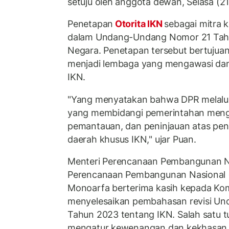
setuju oleh anggota dewan, Selasa (21
Penetapan
Otorita IKN
sebagai mitra k
dalam Undang-Undang Nomor 21 Tahu
Negara. Penetapan tersebut bertujuan 
menjadi lembaga yang mengawasi dan
IKN.
"Yang menyatakan bahwa DPR melalui
yang membidangi pemerintahan men
pemantauan, dan peninjauan atas pe
daerah khusus IKN," ujar Puan.
Menteri Perencanaan Pembangunan N
Perencanaan Pembangunan Nasional 
Monoarfa berterima kasih kepada Komi
menyelesaikan pembahasan revisi U
Tahun 2023 tentang IKN. Salah satu t
mengatur kewenangan dan kekhasan O