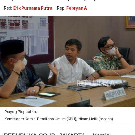
Red:
Erik Purnama Putra
Rep:
Febryan A
Prayogi/Republika.
Komisioner Komisi Pemilihan Umum (KPU), Idham Holik (tengah).