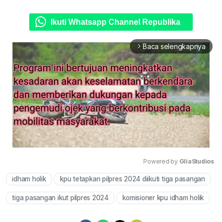
Ikuti Whatsapp Channel Republika
Baca selengkapnya
arrow_forward_ios
Powered by 
GliaStudios
idham holik
kpu tetapkan pilpres 2024 diikuti tiga pasangan
Mute
tiga pasangan ikut pilpres 2024
komisioner kpu idham holik