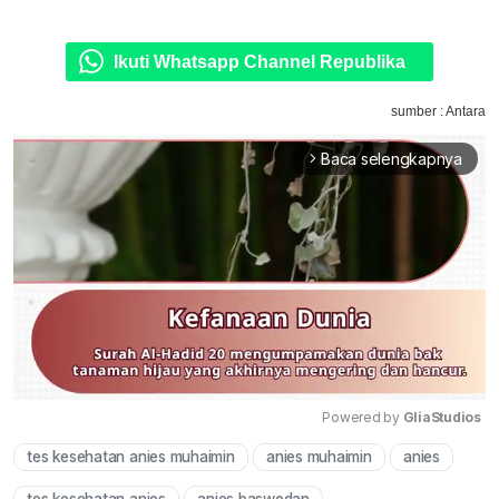
Ikuti Whatsapp Channel Republika
sumber : Antara
Baca selengkapnya
arrow_forward_ios
Powered by 
GliaStudios
tes kesehatan anies muhaimin
anies muhaimin
anies
Mute