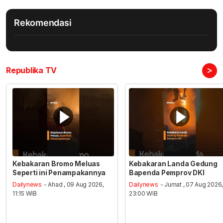
Rekomendasi
>
Republika TV
Kebakaran Bromo Meluas
Kebakaran Landa Gedung
Seperti ini Penampakannya
Bapenda Pemprov DKI
Dailynews
- Ahad , 09 Aug 2026,
Dailynews
- Jumat , 07 Aug 2026
11:15 WIB
23:00 WIB