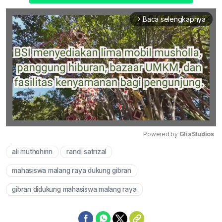
Baca selengkapnya
arrow_forward_ios
Powered by 
GliaStudios
ali muthohirin
randi satrizal
Mute
mahasiswa malang raya dukung gibran
gibran didukung mahasiswa malang raya