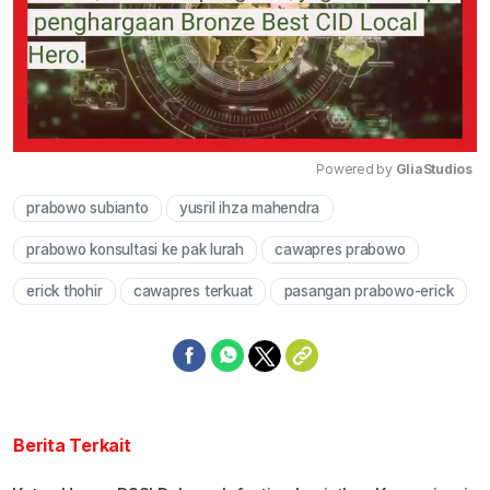
Powered by 
GliaStudios
prabowo subianto
yusril ihza mahendra
Mute
prabowo konsultasi ke pak lurah
cawapres prabowo
erick thohir
cawapres terkuat
pasangan prabowo-erick
Berita Terkait