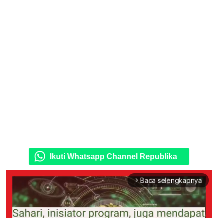
Ikuti Whatsapp Channel Republika
Baca selengkapnya
arrow_forward_ios