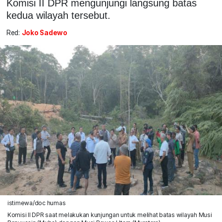
Komisi II DPR mengunjungi langsung batas
kedua wilayah tersebut.
Red:
Joko Sadewo
istimewa/doc humas
Komisi II DPR saat melakukan kunjungan untuk melihat batas wilayah Musi