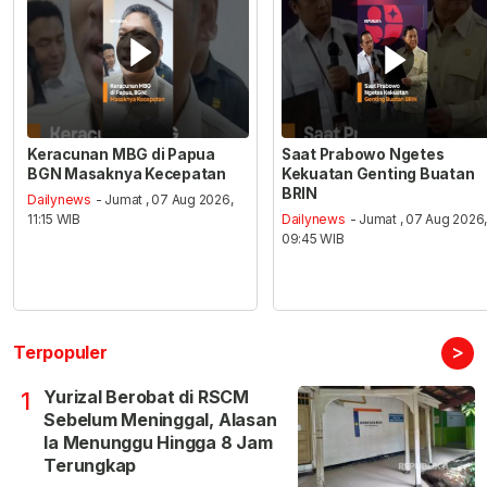
Keracunan MBG di Papua
Saat Prabowo Ngetes
BGN Masaknya Kecepatan
Kekuatan Genting Buatan
BRIN
Dailynews
- Jumat , 07 Aug 2026,
11:15 WIB
Dailynews
- Jumat , 07 Aug 2026
09:45 WIB
>
Terpopuler
Yurizal Berobat di RSCM
1
Sebelum Meninggal, Alasan
Ia Menunggu Hingga 8 Jam
Terungkap