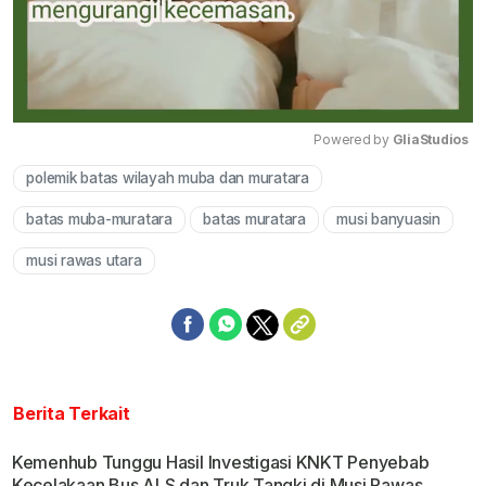
Powered by 
GliaStudios
polemik batas wilayah muba dan muratara
Mute
batas muba-muratara
batas muratara
musi banyuasin
musi rawas utara
Berita Terkait
Kemenhub Tunggu Hasil Investigasi KNKT Penyebab
Kecelakaan Bus ALS dan Truk Tangki di Musi Rawas