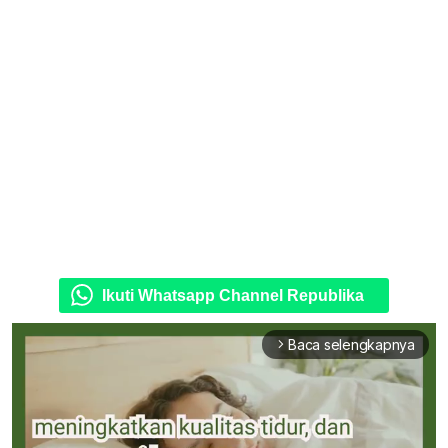
Ikuti Whatsapp Channel Republika
Baca selengkapnya
arrow_forward_ios