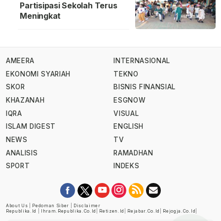
Partisipasi Sekolah Terus
Meningkat
AMEERA
INTERNASIONAL
EKONOMI SYARIAH
TEKNO
SKOR
BISNIS FINANSIAL
KHAZANAH
ESGNOW
IQRA
VISUAL
ISLAM DIGEST
ENGLISH
NEWS
TV
ANALISIS
RAMADHAN
SPORT
INDEKS
About Us
|
Pedoman Siber
|
Disclaimer
Republika.id
|
Ihram.republika.co.id
|
Retizen.id
|
Rejabar.co.id
|
Rejogja.co.id
|