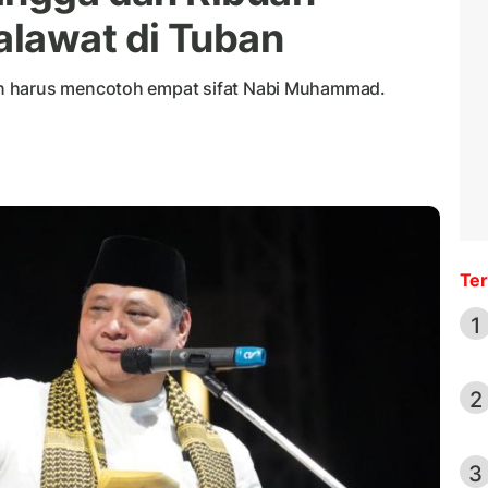
alawat di Tuban
n harus mencotoh empat sifat Nabi Muhammad.
Ter
1
2
3