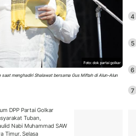
4
5
Foto: dok partai golkar
6
o saat menghadiri Shalawat bersama Gus Miftah di Alun-Alun
7
m DPP Partai Golkar
syarakat Tuban,
Maulid Nabi Muhammad SAW
wa Timur, Selasa