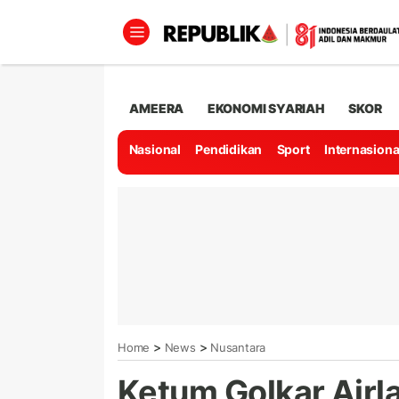
AMEERA
EKONOMI SYARIAH
SKOR
Nasional
Pendidikan
Sport
Internasiona
>
>
Home
News
Nusantara
Ketum Golkar Airl