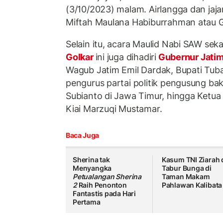
(3/10/2023) malam. Airlangga dan jaj
Miftah Maulana Habiburrahman atau G
Selain itu, acara Maulid Nabi SAW sek
Golkar
ini juga dihadiri
Gubernur Jati
Wagub Jatim Emil Dardak, Bupati Tuba
pengurus partai politik pengusung ba
Subianto di Jawa Timur, hingga Ketu
Kiai Marzuqi Mustamar.
Baca Juga
Sherina tak
Kasum TNI Ziarah 
Menyangka
Tabur Bunga di
Petualangan Sherina
Taman Makam
2
Raih Penonton
Pahlawan Kalibata
Fantastis pada Hari
Pertama