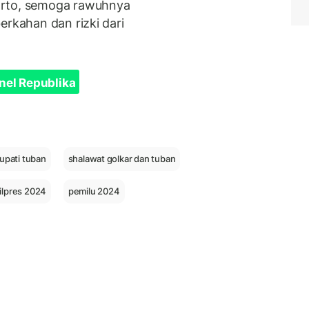
arto, semoga rawuhnya
erkahan dan rizki dari
nel Republika
upati tuban
shalawat golkar dan tuban
ilpres 2024
pemilu 2024