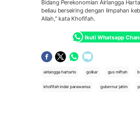
Bidang Perekonomian Airlangga Hart
beliau berseiring dengan limpahan keb
Allah,” kata Khofifah.
Ikuti Whatsapp Chan
airlangga hartarto
golkar
gus miftah
b
khofifah indar parawansa
gubernur jatim
p