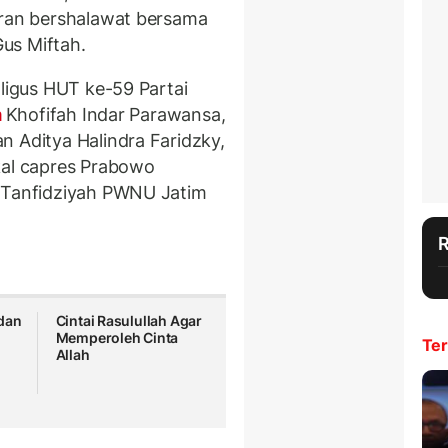
aran bershalawat bersama
us Miftah.
aligus HUT ke-59 Partai
m
Khofifah Indar Parawansa,
n Aditya Halindra Faridzky,
kal capres Prabowo
a Tanfidziyah PWNU Jatim
dan
Cintai Rasulullah Agar
Memperoleh Cinta
Ter
Allah