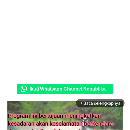
Ikuti Whatsapp Channel Republika
Baca selengkapnya
arrow_forward_ios