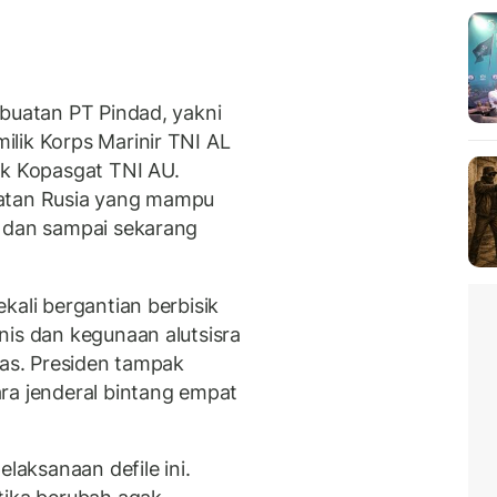
 buatan PT Pindad, yakni
lik Korps Marinir TNI AL
ik Kopasgat TNI AU.
uatan Rusia yang mampu
r dan sampai sekarang
kali bergantian berbisik
nis dan kegunaan alutsisra
tas. Presiden tampak
ra jenderal bintang empat
aksanaan defile ini.