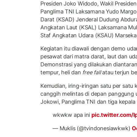
Presiden Joko Widodo, Wakil Presiden
Panglima TNI Laksamana Yudo Margon
Darat (KSAD) Jenderal Dudung Abdur
Angkatan Laut (KSAL) Laksamana Muh
Staf Angkatan Udara (KSAU) Marsekal
Kegiatan itu diawali dengan demo uda
pesawat dari matra darat, laut dan uda
Demonstrasi yang dilakukan diantara
tempur, heli dan
free fall
atau terjun be
Kemudian, iring-iringan satu per satu
canggih melintas di depan panggung 
Jokowi, Panglima TNI dan tiga kepala 
wkwkw apa ini
pic.twitter.com/
— Muklis (@tvindonesiawkwk)
O