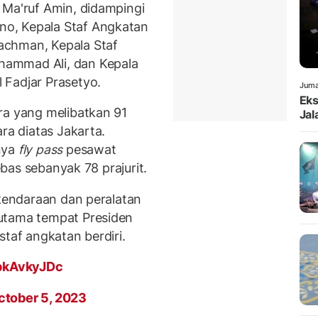
 Ma'ruf Amin, didampingi
o, Kepala Staf Angkatan
achman, Kepala Staf
ammad Ali, dan Kepala
 Fadjar Prasetyo.
Juma
Eks
ra yang melibatkan 91
Jal
ra diatas Jakarta.
nya
fly pass
pesawat
bas sebanyak 78 prajurit.
 kendaraan dan peralatan
utama tempat Presiden
staf angkatan berdiri.
IpkAvkyJDc
ctober 5, 2023