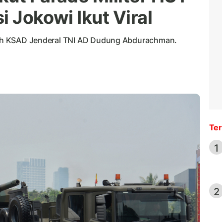
i Jokowi Ikut Viral
 oleh KSAD Jenderal TNI AD Dudung Abdurachman.
Ter
1
2