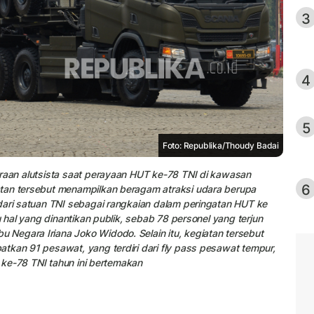
3
4
5
Foto: Republika/Thoudy Badai
araan alutsista saat perayaan HUT ke-78 TNI di kawasan
6
atan tersebut menampilkan beragam atraksi udara berupa
dari satuan TNI sebagai rangkaian dalam peringatan HUT ke
u hal yang dinantikan publik, sebab 78 personel yang terjun
Negara Iriana Joko Widodo. Selain itu, kegiatan tersebut
tkan 91 pesawat, yang terdiri dari fly pass pesawat tempur,
T ke-78 TNI tahun ini bertemakan