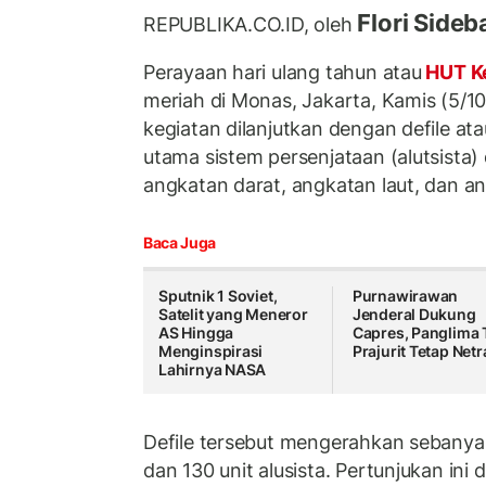
Flori Side
REPUBLIKA.CO.ID, oleh
Perayaan hari ulang tahun atau
HUT K
meriah di Monas, Jakarta, Kamis (5/10
kegiatan dilanjutkan dengan defile ata
utama sistem persenjataan (alutsista) 
angkatan darat, angkatan laut, dan a
Baca Juga
Sputnik 1 Soviet,
Purnawirawan
Satelit yang Meneror
Jenderal Dukung
AS Hingga
Capres, Panglima 
Menginspirasi
Prajurit Tetap Netr
Lahirnya NASA
Defile tersebut mengerahkan sebanya
dan 130 unit alusista. Pertunjukan ini