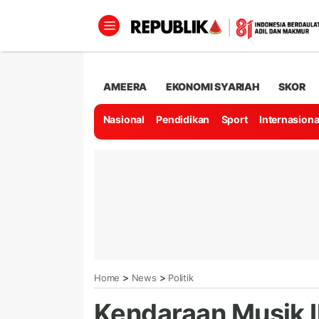
AMEERA
EKONOMI SYARIAH
SKOR
Nasional
Pendidikan
Sport
Internasiona
>
>
Home
News
Politik
Kendaraan Musik I