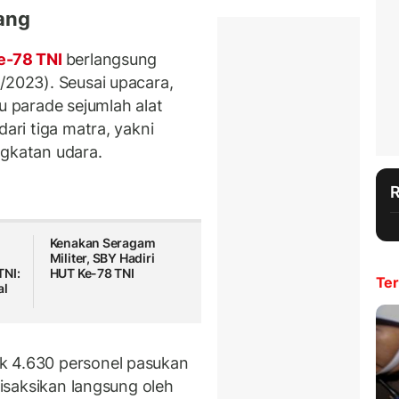
bang
e-78 TNI
berlangsung
/2023). Seusai upacara,
u parade sejumlah alat
dari tiga matra, yakni
ngkatan udara.
Kenakan Seragam
Militer, SBY Hadiri
TNI:
HUT Ke-78 TNI
Ter
al
k 4.630 personel pasukan
 disaksikan langsung oleh