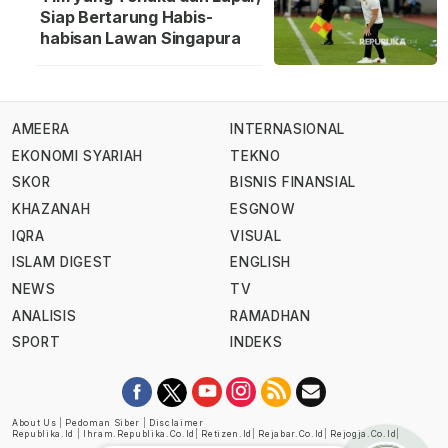
Siap Bertarung Habis-
habisan Lawan Singapura
AMEERA
INTERNASIONAL
EKONOMI SYARIAH
TEKNO
SKOR
BISNIS FINANSIAL
KHAZANAH
ESGNOW
IQRA
VISUAL
ISLAM DIGEST
ENGLISH
NEWS
TV
ANALISIS
RAMADHAN
SPORT
INDEKS
About Us
|
Pedoman Siber
|
Disclaimer
Republika.id
|
Ihram.republika.co.id
|
Retizen.id
|
Rejabar.co.id
|
Rejogja.co.id
|