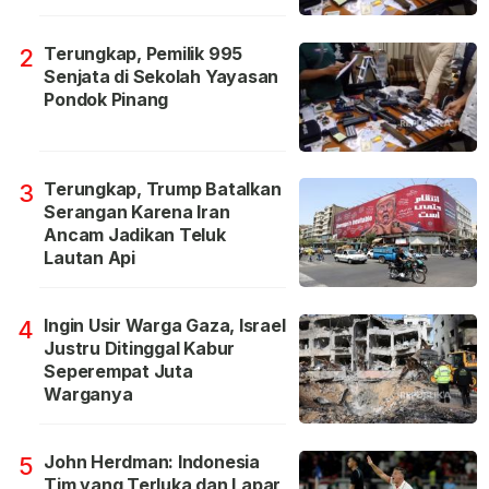
Terungkap, Pemilik 995
2
Senjata di Sekolah Yayasan
Pondok Pinang
Terungkap, Trump Batalkan
3
Serangan Karena Iran
Ancam Jadikan Teluk
Lautan Api
Ingin Usir Warga Gaza, Israel
4
Justru Ditinggal Kabur
Seperempat Juta
Warganya
John Herdman: Indonesia
5
Tim yang Terluka dan Lapar,