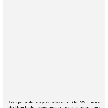
Kehidupan adalah anugerah berharga dari Allah SWT. Segera
ajak bicara kerabat, teman-teman, ustaz/ustazah, pendeta, atau