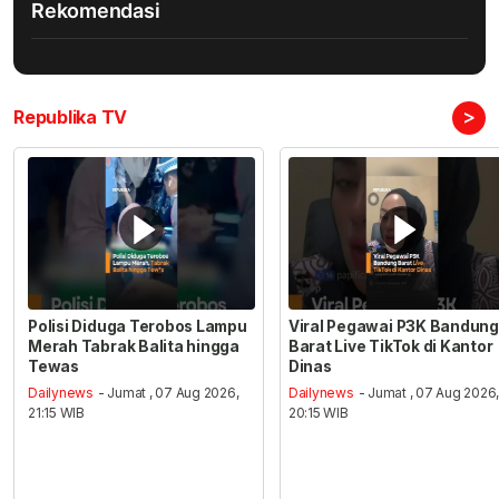
Rekomendasi
>
Republika TV
Polisi Diduga Terobos Lampu
Viral Pegawai P3K Bandung
Merah Tabrak Balita hingga
Barat Live TikTok di Kantor
Tewas
Dinas
Dailynews
- Jumat , 07 Aug 2026,
Dailynews
- Jumat , 07 Aug 2026
21:15 WIB
20:15 WIB