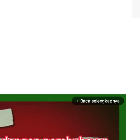
Baca selengkapnya
arrow_forward_ios