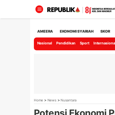
AMEERA
EKONOMI SYARIAH
SKOR
Nasional
Pendidikan
Sport
Internasiona
>
>
Home
News
Nusantara
Potensi Ekonomi 