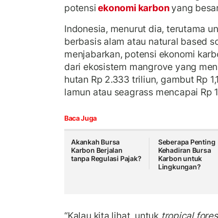
potensi
ekonomi karbon
yang besa
Indonesia, menurut dia, terutama u
berbasis alam atau natural based so
menjabarkan, potensi ekonomi karbo
dari ekosistem mangrove yang menca
hutan Rp 2.333 triliun, gambut Rp 1,
lamun atau seagrass mencapai Rp 10
Baca Juga
Akankah Bursa
Seberapa Penting
Karbon Berjalan
Kehadiran Bursa
tanpa Regulasi Pajak?
Karbon untuk
Lingkungan?
“Kalau kita lihat, untuk
tropical fores