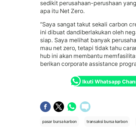
sedikit perusahaan-perushaan yan
apa itu Net Zero.
“Saya sangat takut sekali carbon cr
ini dibuat dandiberlakukan oleh nega
siap. Saya melihat banyak perusah
mau net zero, tetapi tidak tahu car
hub ini akan membantu memfasilita
berikan corporate assistance progr
Ikuti Whatsapp Chan
pasar bursa karbon
transaksi bursa karbon