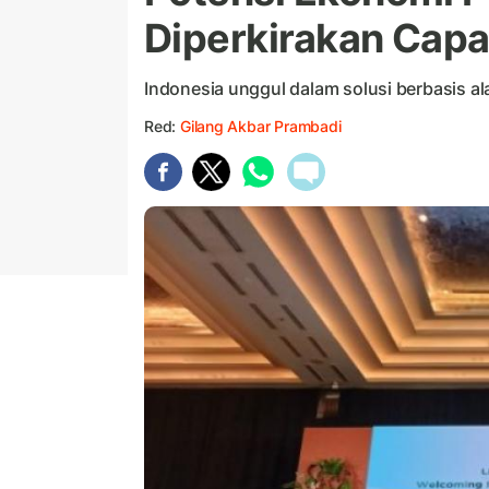
Diperkirakan Capai
Indonesia unggul dalam solusi berbasis al
Red:
Gilang Akbar Prambadi