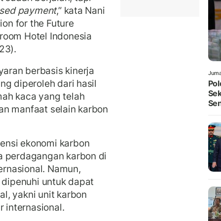
ased payment
,” kata Nani
ion for the Future
room Hotel Indonesia
23).
aran berbasis kinerja
Juma
g diperoleh dari hasil
Pol
Sek
ah kaca yang telah
Sen
 dan manfaat selain karbon
ensi ekonomi karbon
a perdagangan karbon di
ternasional. Namun,
u dipenuhi untuk dapat
, yakni unit karbon
r internasional.