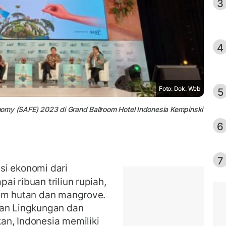
3
4
Foto: Dok. Web
5
conomy (SAFE) 2023 di Grand Ballroom Hotel Indonesia Kempinski
6
7
si ekonomi dari
i ribuan triliun rupiah,
tem hutan dan mangrove.
aan Lingkungan dan
an, Indonesia memiliki