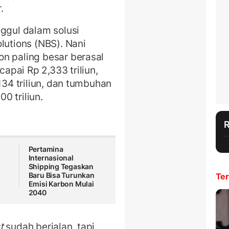
r.
nggul dalam solusi
lutions (NBS). Nani
n paling besar berasal
pai Rp 2,333 triliun,
134 triliun, dan tumbuhan
0 triliun.
Pertamina
Internasional
Shipping Tegaskan
Baru Bisa Turunkan
Ter
Emisi Karbon Mulai
2040
t
sudah berjalan, tapi