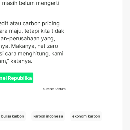
g masih belum mengerti
edit atau carbon pricing
ra maju, tetapi kita tidak
aan-perusahaan yang,
anya. Makanya, net zero
si cara menghitung, kami
am,” katanya.
nel Republika
sumber : Antara
bursa karbon
karbon indonesia
ekonomi karbon