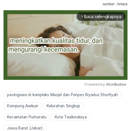
sumber : Antara
Baca selengkapnya
arrow_forward_ios
Powered by 
GliaStudios
pavingisasi di kompleks Masjid dan Ponpes Riyadus Shorfiyah
Mute
Kampung Awiluar
Kelurahan Singkup
Kecamatan Purbaratu
Kota Tasikmalaya
Jawa Barat (Jabar).