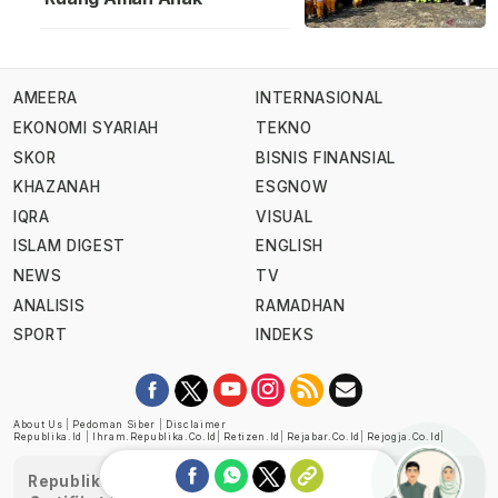
AMEERA
INTERNASIONAL
EKONOMI SYARIAH
TEKNO
SKOR
BISNIS FINANSIAL
KHAZANAH
ESGNOW
IQRA
VISUAL
ISLAM DIGEST
ENGLISH
NEWS
TV
ANALISIS
RAMADHAN
SPORT
INDEKS
About Us
|
Pedoman Siber
|
Disclaimer
Republika.id
|
Ihram.republika.co.id
|
Retizen.id
|
Rejabar.co.id
|
Rejogja.co.id
|
Republika telah diverifikasi oleh Dewan Pers