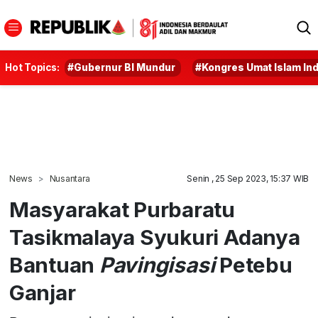
Hot Topics:
#Gubernur BI Mundur
#Kongres Umat Islam In
News
Nusantara
Senin , 25 Sep 2023, 15:37 WIB
Masyarakat Purbaratu
Tasikmalaya Syukuri Adanya
Bantuan
Pavingisasi
Petebu
Ganjar