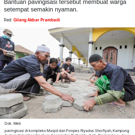
Bantuan pavingisasi tersebut membuat warga
setempat semakin nyaman.
Red:
Gilang Akbar Prambadi
Dok. Web
pavingisasi di kompleks Masjid dan Ponpes Riyadus Shorfiyah, Kampung