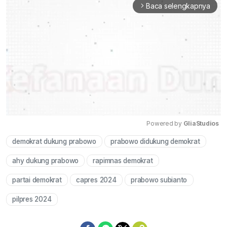
Baca selengkapnya
arrow_forward_ios
Powered by 
GliaStudios
demokrat dukung prabowo
prabowo didukung demokrat
Mute
ahy dukung prabowo
rapimnas demokrat
partai demokrat
capres 2024
prabowo subianto
pilpres 2024