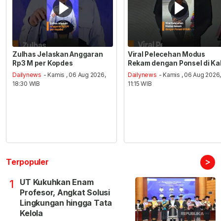
Zulhas Jelaskan Anggaran
Viral Pelecehan Modus
Rp3 M per Kopdes
Rekam dengan Ponsel di Ka
Dailynews
- Kamis , 06 Aug 2026,
Dailynews
- Kamis , 06 Aug 2026
18:30 WIB
11:15 WIB
>
Terpopuler
UT Kukuhkan Enam
1
Profesor, Angkat Solusi
Lingkungan hingga Tata
Kelola