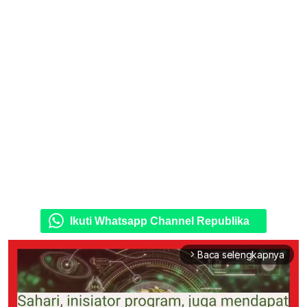
Ikuti Whatsapp Channel Republika
Baca selengkapnya
arrow_forward_ios