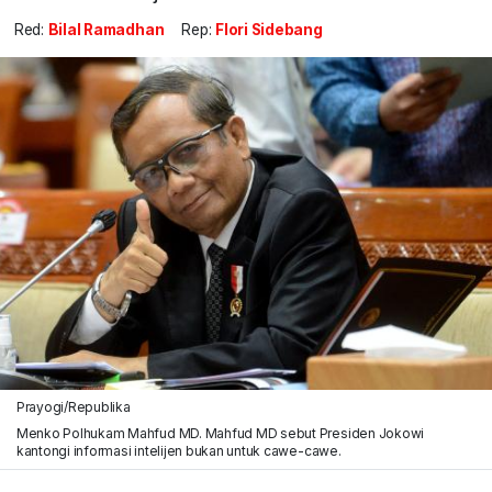
Red:
Bilal Ramadhan
Rep:
Flori Sidebang
Prayogi/Republika
Menko Polhukam Mahfud MD. Mahfud MD sebut Presiden Jokowi
kantongi informasi intelijen bukan untuk cawe-cawe.