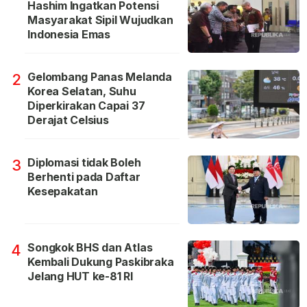
Hashim Ingatkan Potensi
Masyarakat Sipil Wujudkan
Indonesia Emas
Gelombang Panas Melanda
2
Korea Selatan, Suhu
Diperkirakan Capai 37
Derajat Celsius
Diplomasi tidak Boleh
3
Berhenti pada Daftar
Kesepakatan
Songkok BHS dan Atlas
4
Kembali Dukung Paskibraka
Jelang HUT ke-81 RI