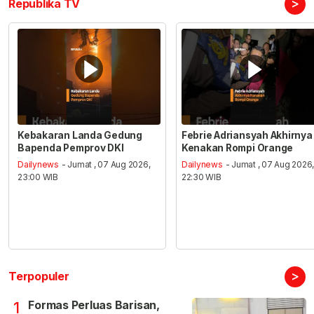
>
Republika TV
Kebakaran Landa Gedung
Febrie Adriansyah Akhirnya
Bapenda Pemprov DKI
Kenakan Rompi Orange
Dailynews
- Jumat , 07 Aug 2026,
Dailynews
- Jumat , 07 Aug 2026
23:00 WIB
22:30 WIB
>
Terpopuler
Formas Perluas Barisan,
1