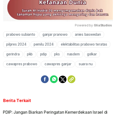
Powered by 
GliaStudios
prabowo subianto
ganjar pranowo
anies baswedan
Mute
pilpres 2024
pemilu 2024
elektabilitas prabowo teratas
gerindra
pkb
pdip
pks
nasdem
golkar
cawapres prabowo
cawapres ganjar
suara nu
Berita Terkait
PDIP: Jangan Biarkan Peringatan Kemerdekaan Israel di