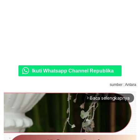
Ikuti Whatsapp Channel Republika
sumber : Antara
Baca selengkapnya
arrow_forward_ios